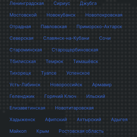
Ленинградская
Сириус
Джубга
Мостовской
Новокубанск
Новопокровская
Отрадная
Павловская
Приморско-Ахтарск
Северская
Славянск-на-Кубани
Сочи
Староминская
Старощербиновская
Тбилисская
Темрюк
Тимашёвск
Тихорецк
Туапсе
Успенское
Усть-Лабинск
Новороссийск
Армавир
Геленджик
Горячий Ключ
Ильский
Елизаветинская
Новотитаровская
Хадыженск
Афипский
Ахтырский
Адыгея
Майкоп
Крым
Ростовская область