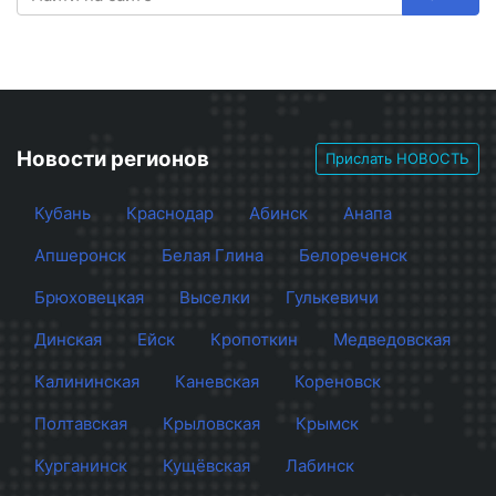
Новости регионов
Прислать НОВОСТЬ
Кубань
Краснодар
Абинск
Анапа
Апшеронск
Белая Глина
Белореченск
Брюховецкая
Выселки
Гулькевичи
Динская
Ейск
Кропоткин
Медведовская
Калининская
Каневская
Кореновск
Полтавская
Крыловская
Крымск
Курганинск
Кущёвская
Лабинск