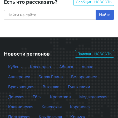
Есть что рассказать?
Сообщить НОВОСТЬ
Найти
Новости регионов
Прислать НОВОСТЬ
Кубань
Краснодар
Абинск
Анапа
Апшеронск
Белая Глина
Белореченск
Брюховецкая
Выселки
Гулькевичи
Динская
Ейск
Кропоткин
Медведовская
Калининская
Каневская
Кореновск
Полтавская
Крыловская
Крымск