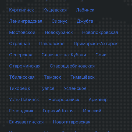
Курганинск
Кущёвская
Лабинск
Ленинградская
Сириус
Джубга
Мостовской
Новокубанск
Новопокровская
Отрадная
Павловская
Приморско-Ахтарск
Северская
Славянск-на-Кубани
Сочи
Староминская
Старощербиновская
Тбилисская
Темрюк
Тимашёвск
Тихорецк
Туапсе
Успенское
Усть-Лабинск
Новороссийск
Армавир
Геленджик
Горячий Ключ
Ильский
Елизаветинская
Новотитаровская