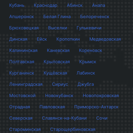
Кубань
Краснодар
Абинск
Анапа
Апшеронск
Белая Глина
Белореченск
Брюховецкая
Выселки
Гулькевичи
Динская
Ейск
Кропоткин
Медведовская
Калининская
Каневская
Кореновск
Полтавская
Крыловская
Крымск
Курганинск
Кущёвская
Лабинск
Ленинградская
Сириус
Джубга
Мостовской
Новокубанск
Новопокровская
Отрадная
Павловская
Приморско-Ахтарск
Северская
Славянск-на-Кубани
Сочи
Староминская
Старощербиновская