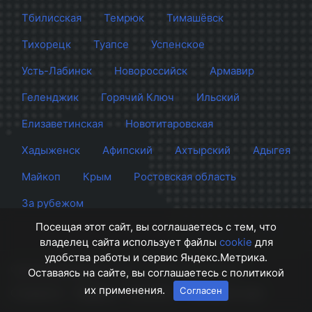
Тбилисская
Темрюк
Тимашёвск
Тихорецк
Туапсе
Успенское
Усть-Лабинск
Новороссийск
Армавир
Геленджик
Горячий Ключ
Ильский
Елизаветинская
Новотитаровская
Хадыженск
Афипский
Ахтырский
Адыгея
Майкоп
Крым
Ростовская область
За рубежом
Посещая этот сайт, вы соглашаетесь с тем, что
владелец сайта использует файлы
cookie
для
удобства работы и сервис Яндекс.Метрика.
Сайт Краснодара
© 2012 - 2026 СМИ Кубани
Оставаясь на сайте, вы соглашаетесь с политикой
их применения.
Согласен
О проекте
Правила
Контакты
Напишите нам