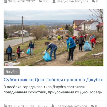
09.05.2026
20:32
505
Владислав Бутусов
0
Джубга
Субботник ко Дню Победы прошёл в Джубге
В посёлке городского типа Джубга состоялся
праздничный субботник, приуроченный ко Дню Победы.
08.05.2026
18:19
522
Владислав Бутусов
0