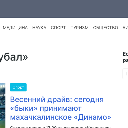
МЕДИЦИНА
НАУКА
СПОРТ
ТУРИЗМ
ОБЩЕСТВО
Б
убал»
Е
р
Спорт
Весенний драйв: сегодня
«быки» принимают
махачкалинское «Динамо»
Сегодня ровно в 17:00 на стадионе «Краснодар»