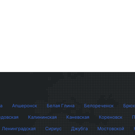
а
Апшеронск
Белая Глина
Белореченск
Брюх
довская
Калининская
Каневская
Кореновск
П
Ленинградская
Сириус
Джубга
Мостовской