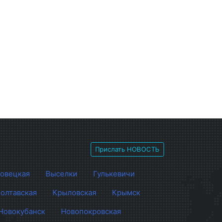
Прислать НОВОСТЬ
овецкая
Выселки
Гулькевичи
олтавская
Крыловская
Крымск
Новокубанск
Новопокровская