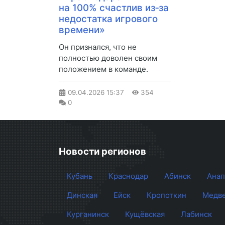
на 100% счастлив из‑за
недостатка игрового
времени»
Он признался, что не
полностью доволен своим
положением в команде.
09.04.2026
15:37
354
0
Новости регионов
Кубань
Краснодар
Абинск
Анап
Динская
Ейск
Кропоткин
Медве
Курганинск
Кущёвская
Лабинск