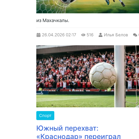
из Махачкалы.
26.04.2026
02:17
516
Илья Белов
Спорт
Южный перехват:
«Краснодар» переиграл