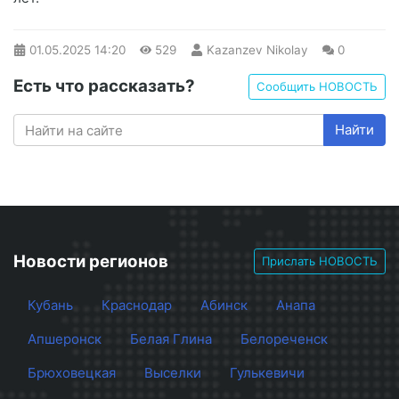
01.05.2025
14:20
529
Kazanzev Nikolay
0
Есть что рассказать?
Сообщить НОВОСТЬ
Найти
Новости регионов
Прислать НОВОСТЬ
Кубань
Краснодар
Абинск
Анапа
Апшеронск
Белая Глина
Белореченск
Брюховецкая
Выселки
Гулькевичи