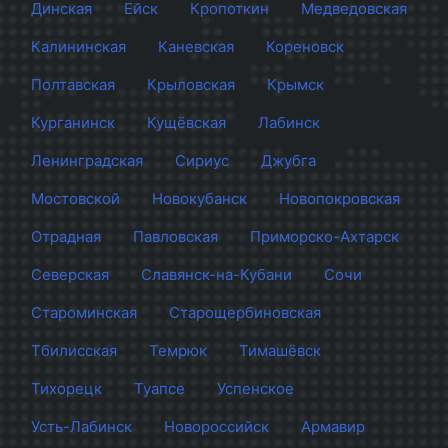
Динская
Ейск
Кропоткин
Медведовская
Калининская
Каневская
Кореновск
Полтавская
Крыловская
Крымск
Курганинск
Кущёвская
Лабинск
Ленинградская
Сириус
Джубга
Мостовской
Новокубанск
Новопокровская
Отрадная
Павловская
Приморско-Ахтарск
Северская
Славянск-на-Кубани
Сочи
Староминская
Старощербиновская
Тбилисская
Темрюк
Тимашёвск
Тихорецк
Туапсе
Успенское
Усть-Лабинск
Новороссийск
Армавир