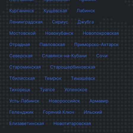
Курганинск
Кущёвская
Лабинск
Ленинградская
Сириус
Джубга
Мостовской
Новокубанск
Новопокровская
Отрадная
Павловская
Приморско-Ахтарск
Северская
Славянск-на-Кубани
Сочи
Староминская
Старощербиновская
Тбилисская
Темрюк
Тимашёвск
Тихорецк
Туапсе
Успенское
Усть-Лабинск
Новороссийск
Армавир
Геленджик
Горячий Ключ
Ильский
Елизаветинская
Новотитаровская