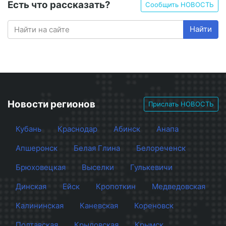
Есть что рассказать?
Сообщить НОВОСТЬ
Найти
Новости регионов
Прислать НОВОСТЬ
Кубань
Краснодар
Абинск
Анапа
Апшеронск
Белая Глина
Белореченск
Брюховецкая
Выселки
Гулькевичи
Динская
Ейск
Кропоткин
Медведовская
Калининская
Каневская
Кореновск
Полтавская
Крыловская
Крымск