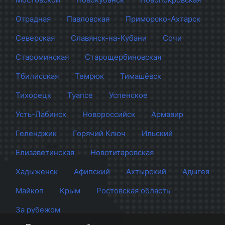
Отрадная
Павловская
Приморско-Ахтарск
Северская
Славянск-на-Кубани
Сочи
Староминская
Старощербиновская
Тбилисская
Темрюк
Тимашёвск
Тихорецк
Туапсе
Успенское
Усть-Лабинск
Новороссийск
Армавир
Геленджик
Горячий Ключ
Ильский
Елизаветинская
Новотитаровская
Хадыженск
Афипский
Ахтырский
Адыгея
Майкоп
Крым
Ростовская область
За рубежом