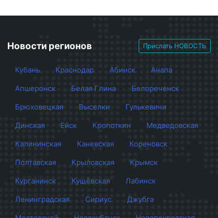
Новости регионов
Прислать НОВОСТЬ
Кубань
Краснодар
Абинск
Анапа
Апшеронск
Белая Глина
Белореченск
Брюховецкая
Выселки
Гулькевичи
Динская
Ейск
Кропоткин
Медведовская
Калининская
Каневская
Кореновск
Полтавская
Крыловская
Крымск
Курганинск
Кущёвская
Лабинск
Ленинградская
Сириус
Джубга
Мостовской
Новокубанск
Новопокровская