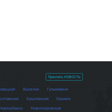
Прислать НОВОСТЬ
овецкая
Выселки
Гулькевичи
олтавская
Крыловская
Крымск
Новокубанск
Новопокровская