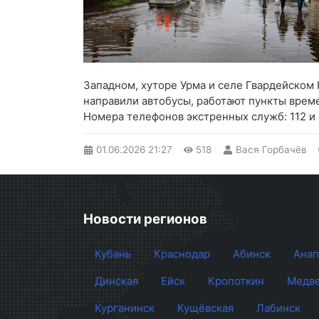
Западном, хуторе Урма и селе Гвардейском
направили автобусы, работают пункты врем
Номера телефонов экстренных служб: 112 и 8
01.06.2026
21:27
518
Вася Горбачёв
Новости регионов
Кубань
Краснодар
Абинск
Анап
Динская
Ейск
Кропоткин
Медве
Курганинск
Кущёвская
Лабинск