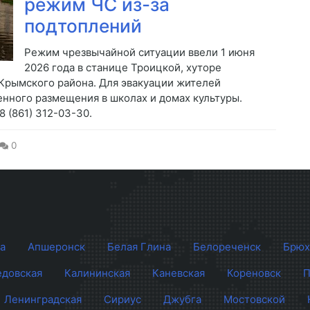
режим ЧС из-за
подтоплений
Режим чрезвычайной ситуации ввели 1 июня
2026 года в станице Троицкой, хуторе
 Крымского района. Для эвакуации жителей
енного размещения в школах и домах культуры.
 (861) 312-03-30.
0
а
Апшеронск
Белая Глина
Белореченск
Брюх
довская
Калининская
Каневская
Кореновск
П
Ленинградская
Сириус
Джубга
Мостовской