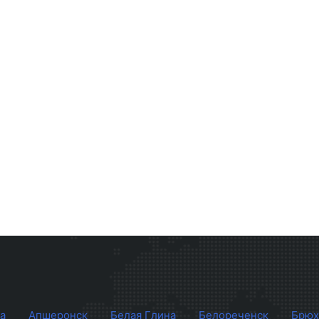
а
Апшеронск
Белая Глина
Белореченск
Брюх