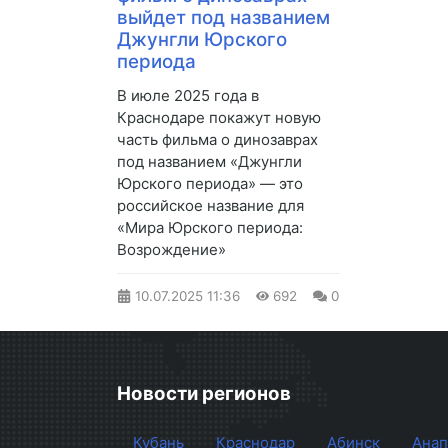
выйдет под названием
Джунгли Юрского
периода
В июле 2025 года в
Краснодаре покажут новую
часть фильма о динозаврах
под названием «Джунгли
Юрского периода» — это
российское название для
«Мира Юрского периода:
Возрождение»
10.07.2025
11:36
692
0
Новости регионов
Кубань
Краснодар
Абинск
Анап