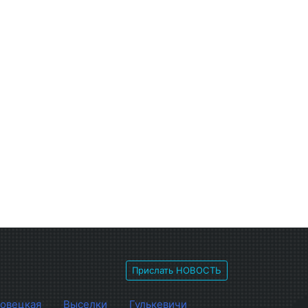
Прислать НОВОСТЬ
овецкая
Выселки
Гулькевичи