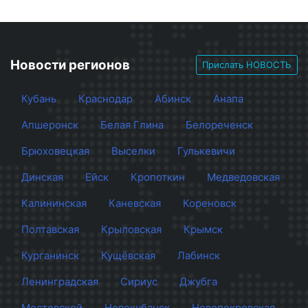
Новости регионов
Прислать НОВОСТЬ
Кубань
Краснодар
Абинск
Анапа
Апшеронск
Белая Глина
Белореченск
Брюховецкая
Выселки
Гулькевичи
Динская
Ейск
Кропоткин
Медведовская
Калининская
Каневская
Кореновск
Полтавская
Крыловская
Крымск
Курганинск
Кущёвская
Лабинск
Ленинградская
Сириус
Джубга
Мостовской
Новокубанск
Новопокровская