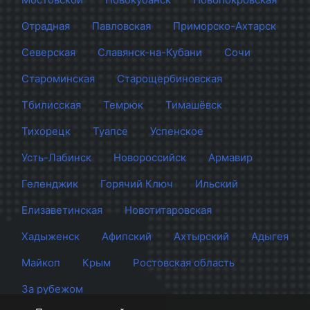
Отрадная
Павловская
Приморско-Ахтарск
Северская
Славянск-на-Кубани
Сочи
Староминская
Старощербиновская
Тбилисская
Темрюк
Тимашёвск
Тихорецк
Туапсе
Успенское
Усть-Лабинск
Новороссийск
Армавир
Геленджик
Горячий Ключ
Ильский
Елизаветинская
Новотитаровская
Хадыженск
Афипский
Ахтырский
Адыгея
Майкоп
Крым
Ростовская область
За рубежом