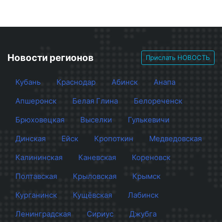
Новости регионов
Прислать НОВОСТЬ
Кубань
Краснодар
Абинск
Анапа
Апшеронск
Белая Глина
Белореченск
Брюховецкая
Выселки
Гулькевичи
Динская
Ейск
Кропоткин
Медведовская
Калининская
Каневская
Кореновск
Полтавская
Крыловская
Крымск
Курганинск
Кущёвская
Лабинск
Ленинградская
Сириус
Джубга