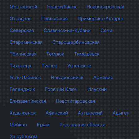
Мостовской
Новокубанск
Новопокровская
Отрадная
Павловская
Приморско-Ахтарск
Северская
Славянск-на-Кубани
Сочи
Староминская
Старощербиновская
Тбилисская
Темрюк
Тимашёвск
Тихорецк
Туапсе
Успенское
Усть-Лабинск
Новороссийск
Армавир
Геленджик
Горячий Ключ
Ильский
Елизаветинская
Новотитаровская
Хадыженск
Афипский
Ахтырский
Адыгея
Майкоп
Крым
Ростовская область
За рубежом