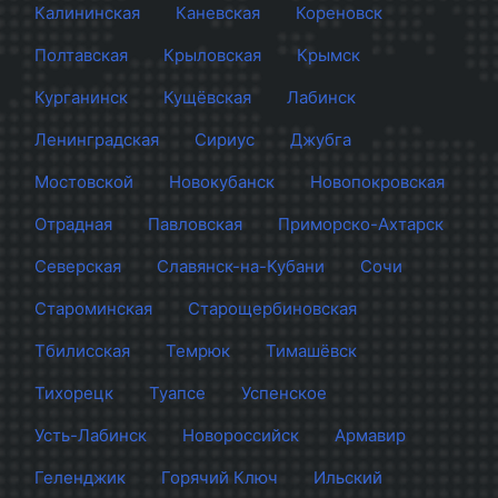
Калининская
Каневская
Кореновск
Полтавская
Крыловская
Крымск
Курганинск
Кущёвская
Лабинск
Ленинградская
Сириус
Джубга
Мостовской
Новокубанск
Новопокровская
Отрадная
Павловская
Приморско-Ахтарск
Северская
Славянск-на-Кубани
Сочи
Староминская
Старощербиновская
Тбилисская
Темрюк
Тимашёвск
Тихорецк
Туапсе
Успенское
Усть-Лабинск
Новороссийск
Армавир
Геленджик
Горячий Ключ
Ильский