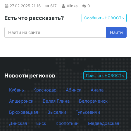
27.02.2025
21:16
617
Alinka
0
Есть что рассказать?
Сообщить НОВОСТЬ
Найти
Новости регионов
Прислать НОВОСТЬ
Кубань
Краснодар
Абинск
Анапа
Апшеронск
Белая Глина
Белореченск
Брюховецкая
Выселки
Гулькевичи
Динская
Ейск
Кропоткин
Медведовская