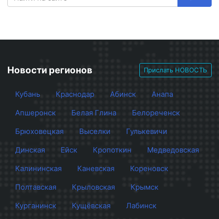
Новости регионов
Прислать НОВОСТЬ
Кубань
Краснодар
Абинск
Анапа
Апшеронск
Белая Глина
Белореченск
Брюховецкая
Выселки
Гулькевичи
Динская
Ейск
Кропоткин
Медведовская
Калининская
Каневская
Кореновск
Полтавская
Крыловская
Крымск
Курганинск
Кущёвская
Лабинск