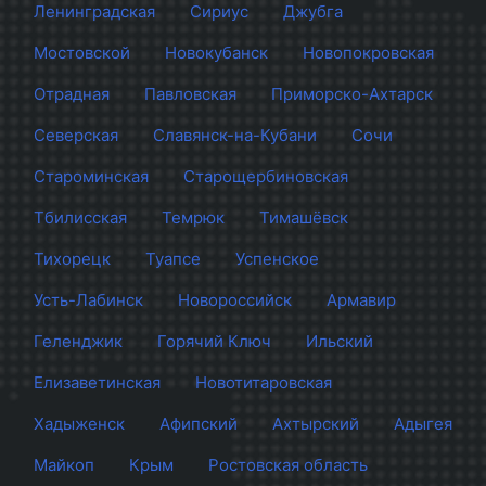
Ленинградская
Сириус
Джубга
Мостовской
Новокубанск
Новопокровская
Отрадная
Павловская
Приморско-Ахтарск
Северская
Славянск-на-Кубани
Сочи
Староминская
Старощербиновская
Тбилисская
Темрюк
Тимашёвск
Тихорецк
Туапсе
Успенское
Усть-Лабинск
Новороссийск
Армавир
Геленджик
Горячий Ключ
Ильский
Елизаветинская
Новотитаровская
Хадыженск
Афипский
Ахтырский
Адыгея
Майкоп
Крым
Ростовская область