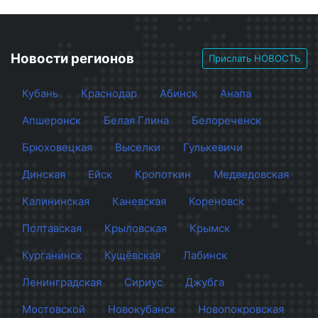
Новости регионов
Прислать НОВОСТЬ
Кубань
Краснодар
Абинск
Анапа
Апшеронск
Белая Глина
Белореченск
Брюховецкая
Выселки
Гулькевичи
Динская
Ейск
Кропоткин
Медведовская
Калининская
Каневская
Кореновск
Полтавская
Крыловская
Крымск
Курганинск
Кущёвская
Лабинск
Ленинградская
Сириус
Джубга
Мостовской
Новокубанск
Новопокровская