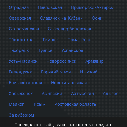
Отрадная
Павловская
Приморско-Ахтарск
Северская
Славянск-на-Кубани
Сочи
Староминская
Старощербиновская
Тбилисская
Темрюк
Тимашёвск
Тихорецк
Туапсе
Успенское
Усть-Лабинск
Новороссийск
Армавир
Геленджик
Горячий Ключ
Ильский
Елизаветинская
Новотитаровская
Хадыженск
Афипский
Ахтырский
Адыгея
Майкоп
Крым
Ростовская область
За рубежом
Посещая этот сайт, вы соглашаетесь с тем, что