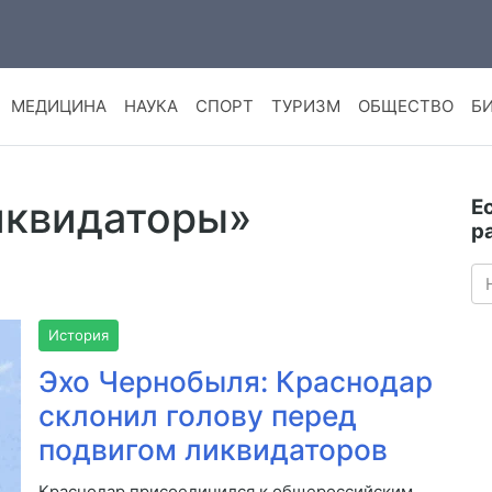
МЕДИЦИНА
НАУКА
СПОРТ
ТУРИЗМ
ОБЩЕСТВО
Б
ликвидаторы»
Е
р
История
Эхо Чернобыля: Краснодар
склонил голову перед
подвигом ликвидаторов
Краснодар присоединился к общероссийским