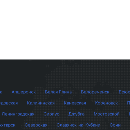
а
Апшеронск
Белая Глина
Белореченск
Брюх
довская
Калининская
Каневская
Кореновск
П
Ленинградская
Сириус
Джубга
Мостовской
Ахтарск
Северская
Славянск-на-Кубани
Сочи