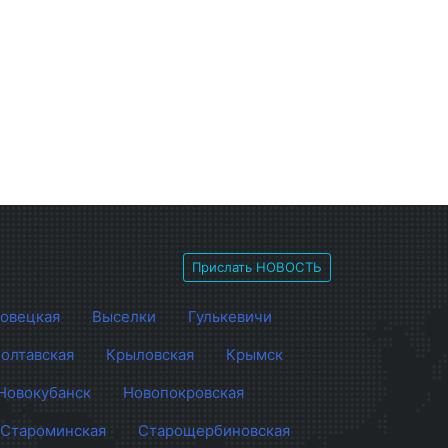
Прислать НОВОСТЬ
овецкая
Выселки
Гулькевичи
олтавская
Крыловская
Крымск
Новокубанск
Новопокровская
Староминская
Старощербиновская