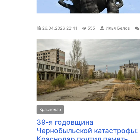
26.04.2026
22:41
555
Илья Белов
Краснодар
39-я годовщина
Чернобыльской катастрофы:
Краснодар почтил память