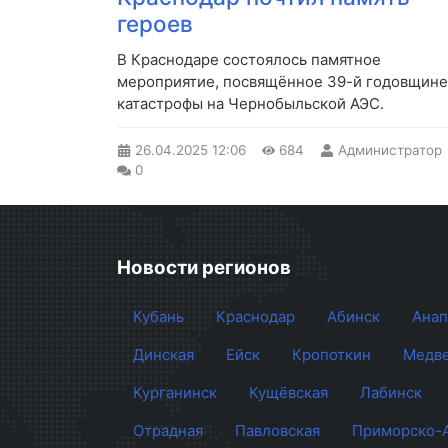
героев
В Краснодаре состоялось памятное
мероприятие, посвящённое 39-й годовщине
катастрофы на Чернобыльской АЭС.
26.04.2025
12:06
684
Администратор
0
Новости регионов
Кубань
Краснодар
Абинск
Анап
Динская
Ейск
Кропоткин
Медве
Курганинск
Кущёвская
Лабинск
Отрадная
Павловская
Приморско-