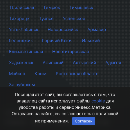
Тбилисская
Темрюк
Тимашёвск
Тихорецк
Туапсе
Успенское
Усть-Лабинск
Новороссийск
Армавир
Геленджик
Горячий Ключ
Ильский
Елизаветинская
Новотитаровская
Хадыженск
Афипский
Ахтырский
Адыгея
Майкоп
Крым
Ростовская область
За рубежом
Посещая этот сайт, вы соглашаетесь с тем, что
владелец сайта использует файлы
cookie
для
удобства работы и сервис Яндекс.Метрика.
Сайт Краснодара
© 2012 - 2026 СМИ Кубани
Оставаясь на сайте, вы соглашаетесь с политикой
их применения.
Согласен
О проекте
Правила
Контакты
Напишите нам