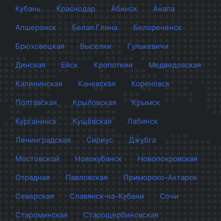
Кубань
Краснодар
Абинск
Анапа
Апшеронск
Белая Глина
Белореченск
Брюховецкая
Выселки
Гулькевичи
Динская
Ейск
Кропоткин
Медведовская
Калининская
Каневская
Кореновск
Полтавская
Крыловская
Крымск
Курганинск
Кущёвская
Лабинск
Ленинградская
Сириус
Джубга
Мостовской
Новокубанск
Новопокровская
Отрадная
Павловская
Приморско-Ахтарск
Северская
Славянск-на-Кубани
Сочи
Староминская
Старощербиновская