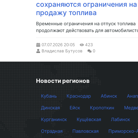
сохраняются ограничения на
продажу топлива
Временные ограничения на отпуск топлива
продолжают действовать для автомобилист
07.07.2026
20:05
423
Владислав Бутусов
0
Новости регионов
Кубань
Краснодар
Абинск
Анап
Динская
Ейск
Кропоткин
Медве
Курганинск
Кущёвская
Лабинск
Отрадная
Павловская
Приморско-