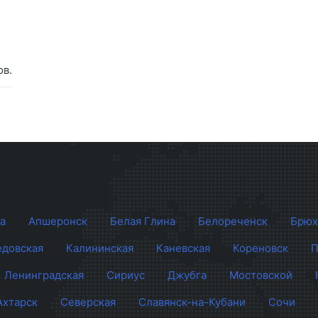
ов.
а
Апшеронск
Белая Глина
Белореченск
Брюх
довская
Калининская
Каневская
Кореновск
П
Ленинградская
Сириус
Джубга
Мостовской
Ахтарск
Северская
Славянск-на-Кубани
Сочи