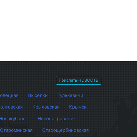
Прислать НОВОСТЬ
овецкая
Выселки
Гулькевичи
олтавская
Крыловская
Крымск
Новокубанск
Новопокровская
Староминская
Старощербиновская