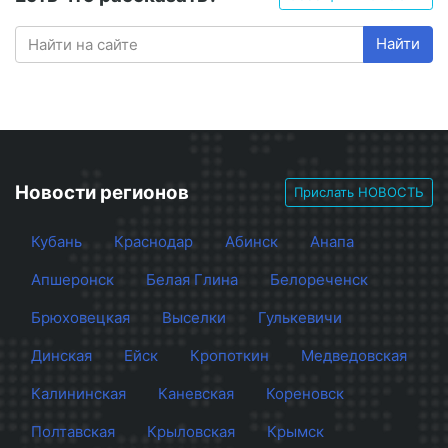
Найти
Новости регионов
Прислать НОВОСТЬ
Кубань
Краснодар
Абинск
Анапа
Апшеронск
Белая Глина
Белореченск
Брюховецкая
Выселки
Гулькевичи
Динская
Ейск
Кропоткин
Медведовская
Калининская
Каневская
Кореновск
Полтавская
Крыловская
Крымск