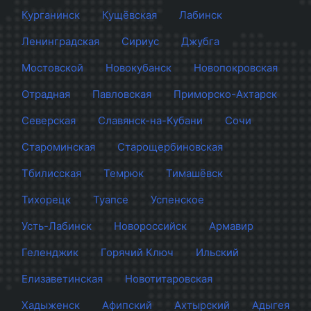
Курганинск
Кущёвская
Лабинск
Ленинградская
Сириус
Джубга
Мостовской
Новокубанск
Новопокровская
Отрадная
Павловская
Приморско-Ахтарск
Северская
Славянск-на-Кубани
Сочи
Староминская
Старощербиновская
Тбилисская
Темрюк
Тимашёвск
Тихорецк
Туапсе
Успенское
Усть-Лабинск
Новороссийск
Армавир
Геленджик
Горячий Ключ
Ильский
Елизаветинская
Новотитаровская
Хадыженск
Афипский
Ахтырский
Адыгея