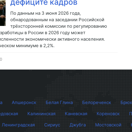
дефиците кадров
По данным на 3 июня 2026 года,
обнародованным на заседании Российской
трёхсторонней комиссии по регулированию
зработицы в России в 2026 году может
численности экономически активного населения.
ческом минимуме в 2,2%.
0
а
Апшеронск
Белая Глина
Белореченск
Брюх
довская
Калининская
Каневская
Кореновск
П
Ленинградская
Сириус
Джубга
Мостовской