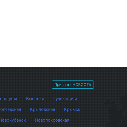
Прислать НОВОСТЬ
овецкая
Выселки
Гулькевичи
олтавская
Крыловская
Крымск
Новокубанск
Новопокровская