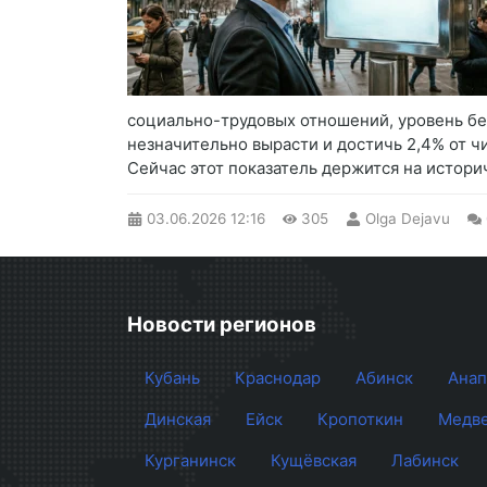
социально-трудовых отношений, уровень бе
незначительно вырасти и достичь 2,4% от 
Сейчас этот показатель держится на истори
03.06.2026
12:16
305
Olga Dejavu
Новости регионов
Кубань
Краснодар
Абинск
Анап
Динская
Ейск
Кропоткин
Медве
Курганинск
Кущёвская
Лабинск