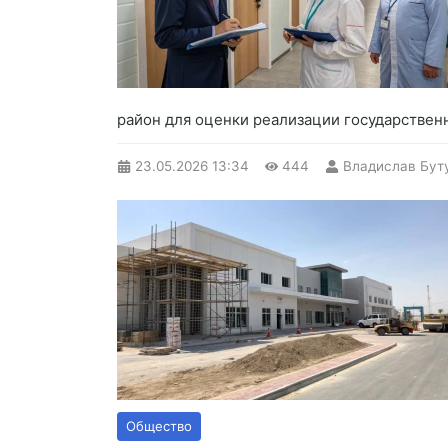
район для оценки реализации государствен
23.05.2026
13:34
444
Владислав Бут
Общество