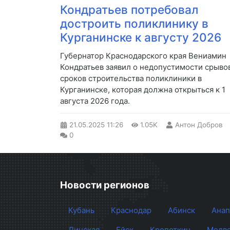
Кондратьев потребовал
достроить поликлинику в
Курганинске к августу 2026
Губернатор Краснодарского края Вениамин
Кондратьев заявил о недопустимости срыво
сроков строительства поликлиники в
Курганинске, которая должна открыться к 1
августа 2026 года.
21.05.2025
11:26
1.05K
Антон Добров
0
Новости регионов
Кубань
Краснодар
Абинск
Анап
Динская
Ейск
Кропоткин
Медве