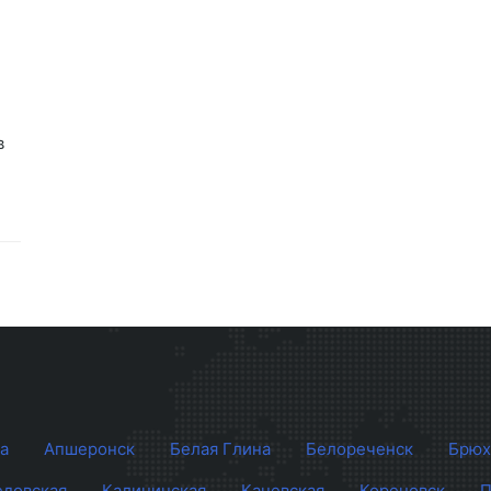
в
а
Апшеронск
Белая Глина
Белореченск
Брюх
довская
Калининская
Каневская
Кореновск
П