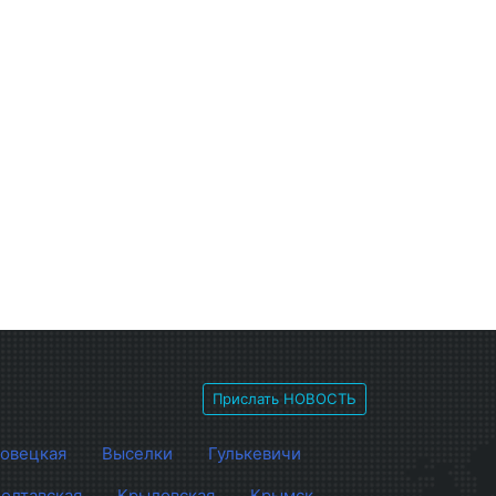
Прислать НОВОСТЬ
овецкая
Выселки
Гулькевичи
олтавская
Крыловская
Крымск