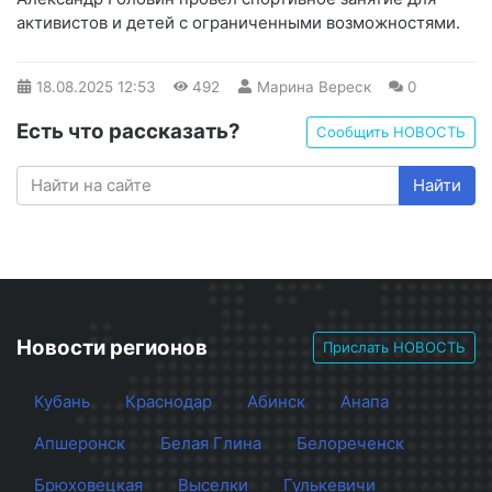
активистов и детей с ограниченными возможностями.
18.08.2025
12:53
492
Марина Вереск
0
Есть что рассказать?
Сообщить НОВОСТЬ
Найти
Новости регионов
Прислать НОВОСТЬ
Кубань
Краснодар
Абинск
Анапа
Апшеронск
Белая Глина
Белореченск
Брюховецкая
Выселки
Гулькевичи