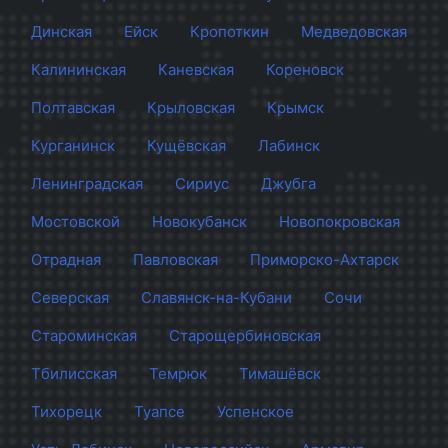
Динская
Ейск
Кропоткин
Медведовская
Калининская
Каневская
Кореновск
Полтавская
Крыловская
Крымск
Курганинск
Кущёвская
Лабинск
Ленинградская
Сириус
Джубга
Мостовской
Новокубанск
Новопокровская
Отрадная
Павловская
Приморско-Ахтарск
Северская
Славянск-на-Кубани
Сочи
Староминская
Старощербиновская
Тбилисская
Темрюк
Тимашёвск
Тихорецк
Туапсе
Успенское