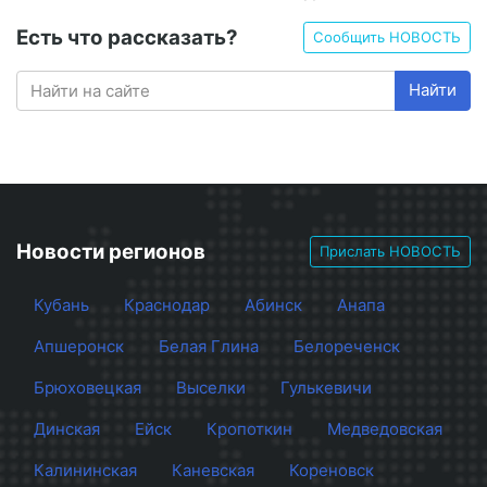
Есть что рассказать?
Сообщить НОВОСТЬ
Найти
Новости регионов
Прислать НОВОСТЬ
Кубань
Краснодар
Абинск
Анапа
Апшеронск
Белая Глина
Белореченск
Брюховецкая
Выселки
Гулькевичи
Динская
Ейск
Кропоткин
Медведовская
Калининская
Каневская
Кореновск