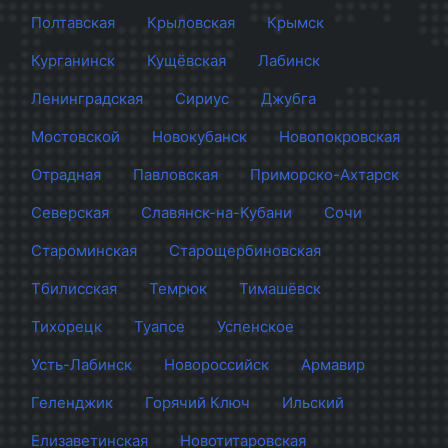
Полтавская
Крыловская
Крымск
Курганинск
Кущёвская
Лабинск
Ленинградская
Сириус
Джубга
Мостовской
Новокубанск
Новопокровская
Отрадная
Павловская
Приморско-Ахтарск
Северская
Славянск-на-Кубани
Сочи
Староминская
Старощербиновская
Тбилисская
Темрюк
Тимашёвск
Тихорецк
Туапсе
Успенское
Усть-Лабинск
Новороссийск
Армавир
Геленджик
Горячий Ключ
Ильский
Елизаветинская
Новотитаровская