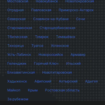
Мостовской
Новокубанск
Новопокровская
Отрадная
Павловская
Приморско-Ахтарск
Северская
Славянск-на-Кубани
Сочи
Староминская
Старощербиновская
Тбилисская
Темрюк
Тимашёвск
Тихорецк
Туапсе
Успенское
Усть-Лабинск
Новороссийск
Армавир
Геленджик
Горячий Ключ
Ильский
Елизаветинская
Новотитаровская
Хадыженск
Афипский
Ахтырский
Адыгея
Майкоп
Крым
Ростовская область
За рубежом