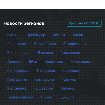
Новости регионов
Прислать НОВОСТЬ
Кубань
Краснодар
Абинск
Анапа
Апшеронск
Белая Глина
Белореченск
Брюховецкая
Выселки
Гулькевичи
Динская
Ейск
Кропоткин
Медведовская
Калининская
Каневская
Кореновск
Полтавская
Крыловская
Крымск
Курганинск
Кущёвская
Лабинск
Ленинградская
Сириус
Джубга