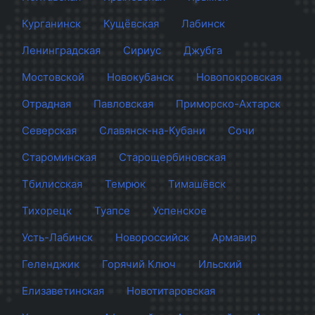
Курганинск
Кущёвская
Лабинск
Ленинградская
Сириус
Джубга
Мостовской
Новокубанск
Новопокровская
Отрадная
Павловская
Приморско-Ахтарск
Северская
Славянск-на-Кубани
Сочи
Староминская
Старощербиновская
Тбилисская
Темрюк
Тимашёвск
Тихорецк
Туапсе
Успенское
Усть-Лабинск
Новороссийск
Армавир
Геленджик
Горячий Ключ
Ильский
Елизаветинская
Новотитаровская