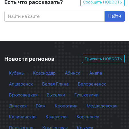
Есть что рассказать?
Сообщить НОВОСТЬ
Найти
Новости регионов
Прислать НОВОСТЬ
Кубань
Краснодар
Абинск
Анапа
Апшеронск
Белая Глина
Белореченск
Брюховецкая
Выселки
Гулькевичи
Динская
Ейск
Кропоткин
Медведовская
Калининская
Каневская
Кореновск
Полтавская
Крыловская
Крымск