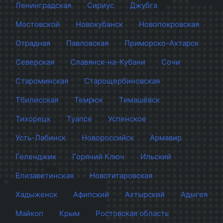
Ленинградская
Сириус
Джубга
Мостовской
Новокубанск
Новопокровская
Отрадная
Павловская
Приморско-Ахтарск
Северская
Славянск-на-Кубани
Сочи
Староминская
Старощербиновская
Тбилисская
Темрюк
Тимашёвск
Тихорецк
Туапсе
Успенское
Усть-Лабинск
Новороссийск
Армавир
Геленджик
Горячий Ключ
Ильский
Елизаветинская
Новотитаровская
Хадыженск
Афипский
Ахтырский
Адыгея
Майкоп
Крым
Ростовская область