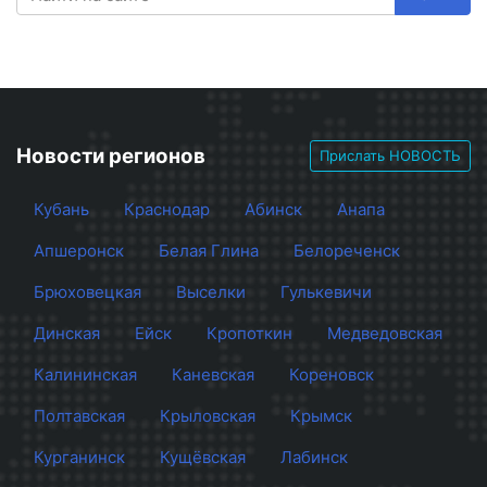
Новости регионов
Прислать НОВОСТЬ
Кубань
Краснодар
Абинск
Анапа
Апшеронск
Белая Глина
Белореченск
Брюховецкая
Выселки
Гулькевичи
Динская
Ейск
Кропоткин
Медведовская
Калининская
Каневская
Кореновск
Полтавская
Крыловская
Крымск
Курганинск
Кущёвская
Лабинск