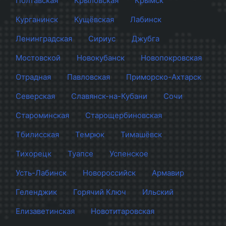
Полтавская
Крыловская
Крымск
Курганинск
Кущёвская
Лабинск
Ленинградская
Сириус
Джубга
Мостовской
Новокубанск
Новопокровская
Отрадная
Павловская
Приморско-Ахтарск
Северская
Славянск-на-Кубани
Сочи
Староминская
Старощербиновская
Тбилисская
Темрюк
Тимашёвск
Тихорецк
Туапсе
Успенское
Усть-Лабинск
Новороссийск
Армавир
Геленджик
Горячий Ключ
Ильский
Елизаветинская
Новотитаровская