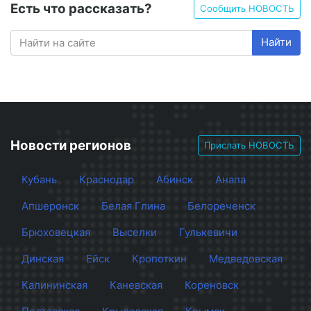
Есть что рассказать?
Сообщить НОВОСТЬ
Найти
Новости регионов
Прислать НОВОСТЬ
Кубань
Краснодар
Абинск
Анапа
Апшеронск
Белая Глина
Белореченск
Брюховецкая
Выселки
Гулькевичи
Динская
Ейск
Кропоткин
Медведовская
Калининская
Каневская
Кореновск