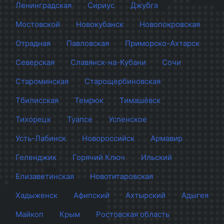
Ленинградская
Сириус
Джубга
Мостовской
Новокубанск
Новопокровская
Отрадная
Павловская
Приморско-Ахтарск
Северская
Славянск-на-Кубани
Сочи
Староминская
Старощербиновская
Тбилисская
Темрюк
Тимашёвск
Тихорецк
Туапсе
Успенское
Усть-Лабинск
Новороссийск
Армавир
Геленджик
Горячий Ключ
Ильский
Елизаветинская
Новотитаровская
Хадыженск
Афипский
Ахтырский
Адыгея
Майкоп
Крым
Ростовская область