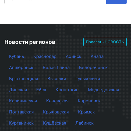
Новости регионов
Прислать НОВОСТЬ
Кубань
Краснодар
Абинск
Анапа
Апшеронск
Белая Глина
Белореченск
Брюховецкая
Выселки
Гулькевичи
Динская
Ейск
Кропоткин
Медведовская
Калининская
Каневская
Кореновск
Полтавская
Крыловская
Крымск
Курганинск
Кущёвская
Лабинск