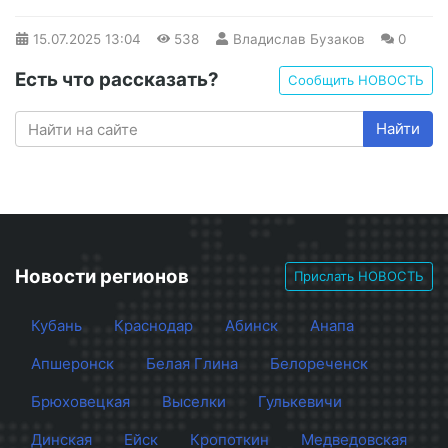
15.07.2025
13:04
538
Владислав Бузаков
0
Есть что рассказать?
Сообщить НОВОСТЬ
Найти
Новости регионов
Прислать НОВОСТЬ
Кубань
Краснодар
Абинск
Анапа
Апшеронск
Белая Глина
Белореченск
Брюховецкая
Выселки
Гулькевичи
Динская
Ейск
Кропоткин
Медведовская