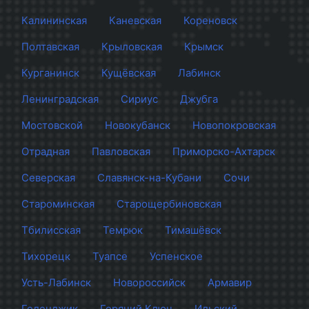
Калининская
Каневская
Кореновск
Полтавская
Крыловская
Крымск
Курганинск
Кущёвская
Лабинск
Ленинградская
Сириус
Джубга
Мостовской
Новокубанск
Новопокровская
Отрадная
Павловская
Приморско-Ахтарск
Северская
Славянск-на-Кубани
Сочи
Староминская
Старощербиновская
Тбилисская
Темрюк
Тимашёвск
Тихорецк
Туапсе
Успенское
Усть-Лабинск
Новороссийск
Армавир
Геленджик
Горячий Ключ
Ильский