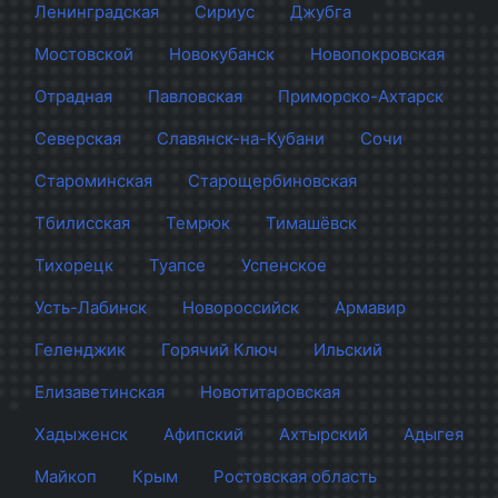
Ленинградская
Сириус
Джубга
Мостовской
Новокубанск
Новопокровская
Отрадная
Павловская
Приморско-Ахтарск
Северская
Славянск-на-Кубани
Сочи
Староминская
Старощербиновская
Тбилисская
Темрюк
Тимашёвск
Тихорецк
Туапсе
Успенское
Усть-Лабинск
Новороссийск
Армавир
Геленджик
Горячий Ключ
Ильский
Елизаветинская
Новотитаровская
Хадыженск
Афипский
Ахтырский
Адыгея
Майкоп
Крым
Ростовская область