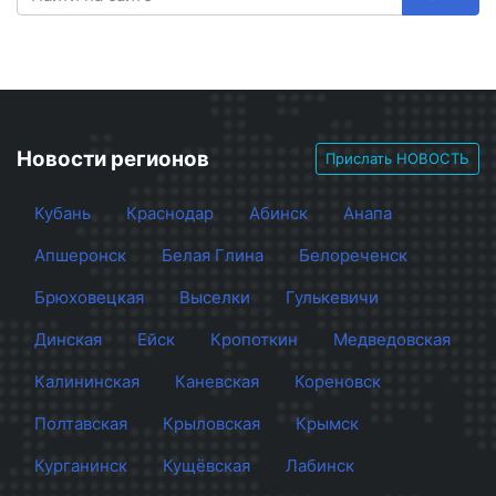
Новости регионов
Прислать НОВОСТЬ
Кубань
Краснодар
Абинск
Анапа
Апшеронск
Белая Глина
Белореченск
Брюховецкая
Выселки
Гулькевичи
Динская
Ейск
Кропоткин
Медведовская
Калининская
Каневская
Кореновск
Полтавская
Крыловская
Крымск
Курганинск
Кущёвская
Лабинск