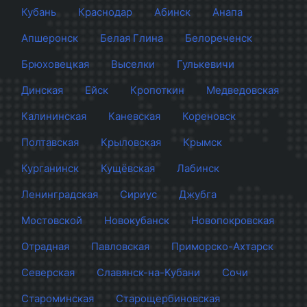
Кубань
Краснодар
Абинск
Анапа
Апшеронск
Белая Глина
Белореченск
Брюховецкая
Выселки
Гулькевичи
Динская
Ейск
Кропоткин
Медведовская
Калининская
Каневская
Кореновск
Полтавская
Крыловская
Крымск
Курганинск
Кущёвская
Лабинск
Ленинградская
Сириус
Джубга
Мостовской
Новокубанск
Новопокровская
Отрадная
Павловская
Приморско-Ахтарск
Северская
Славянск-на-Кубани
Сочи
Староминская
Старощербиновская