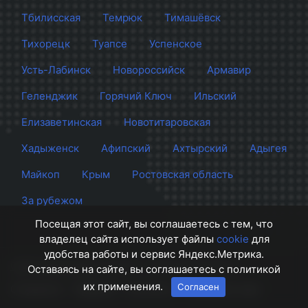
Тбилисская
Темрюк
Тимашёвск
Тихорецк
Туапсе
Успенское
Усть-Лабинск
Новороссийск
Армавир
Геленджик
Горячий Ключ
Ильский
Елизаветинская
Новотитаровская
Хадыженск
Афипский
Ахтырский
Адыгея
Майкоп
Крым
Ростовская область
За рубежом
Посещая этот сайт, вы соглашаетесь с тем, что
владелец сайта использует файлы
cookie
для
удобства работы и сервис Яндекс.Метрика.
Сайт Краснодара
© 2012 - 2026 СМИ Кубани
Оставаясь на сайте, вы соглашаетесь с политикой
их применения.
Согласен
О проекте
Правила
Контакты
Напишите нам