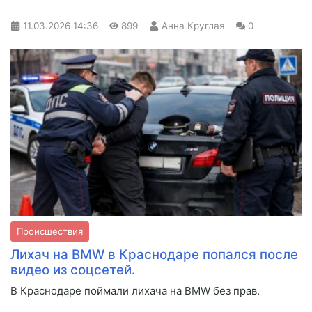
11.03.2026
14:36
899
Анна Круглая
0
Происшествия
Лихач на BMW в Краснодаре попался после
видео из соцсетей.
В Краснодаре поймали лихача на BMW без прав.