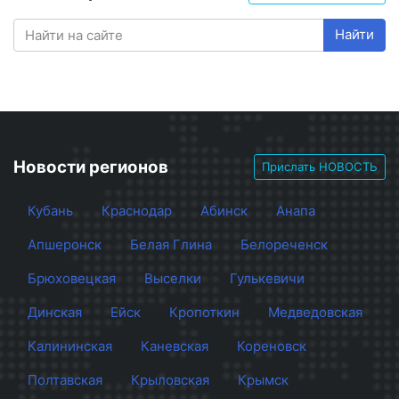
Найти
Новости регионов
Прислать НОВОСТЬ
Кубань
Краснодар
Абинск
Анапа
Апшеронск
Белая Глина
Белореченск
Брюховецкая
Выселки
Гулькевичи
Динская
Ейск
Кропоткин
Медведовская
Калининская
Каневская
Кореновск
Полтавская
Крыловская
Крымск