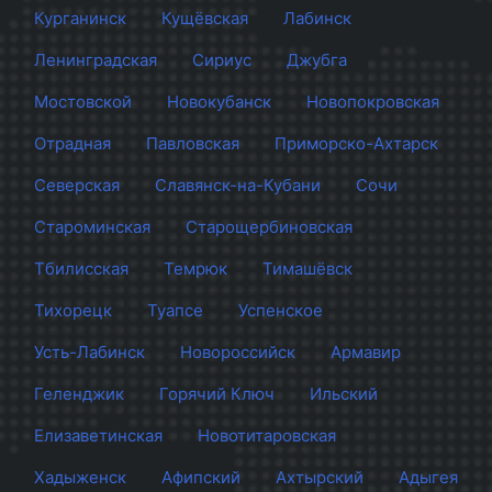
Курганинск
Кущёвская
Лабинск
Ленинградская
Сириус
Джубга
Мостовской
Новокубанск
Новопокровская
Отрадная
Павловская
Приморско-Ахтарск
Северская
Славянск-на-Кубани
Сочи
Староминская
Старощербиновская
Тбилисская
Темрюк
Тимашёвск
Тихорецк
Туапсе
Успенское
Усть-Лабинск
Новороссийск
Армавир
Геленджик
Горячий Ключ
Ильский
Елизаветинская
Новотитаровская
Хадыженск
Афипский
Ахтырский
Адыгея