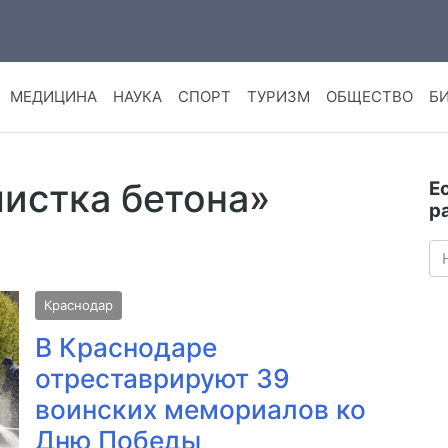
МЕДИЦИНА
НАУКА
СПОРТ
ТУРИЗМ
ОБЩЕСТВО
Б
чистка бетона»
Е
р
Краснодар
В Краснодаре
отреставрируют 39
воинских мемориалов ко
Дню Победы