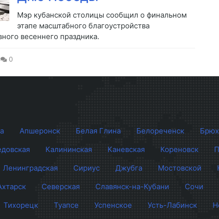
Мэр кубанской столицы сообщил о финальном
этапе масштабного благоустройства
вного весеннего праздника.
0
а
Апшеронск
Белая Глина
Белореченск
Брюх
довская
Калининская
Каневская
Кореновск
П
Ленинградская
Сириус
Джубга
Мостовской
Ахтарск
Северская
Славянск-на-Кубани
Сочи
Тихорецк
Туапсе
Успенское
Усть-Лабинск
Н