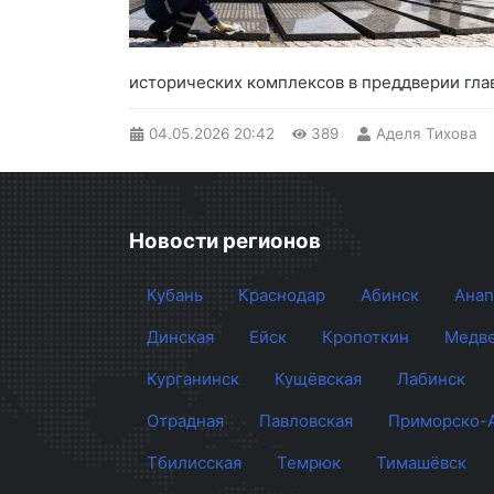
исторических комплексов в преддверии гла
04.05.2026
20:42
389
Аделя Тихова
Новости регионов
Кубань
Краснодар
Абинск
Анап
Динская
Ейск
Кропоткин
Медве
Курганинск
Кущёвская
Лабинск
Отрадная
Павловская
Приморско-
Тбилисская
Темрюк
Тимашёвск