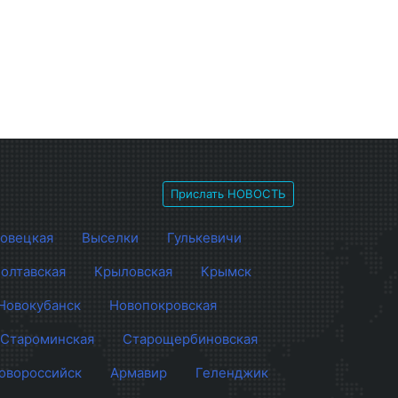
Прислать НОВОСТЬ
овецкая
Выселки
Гулькевичи
олтавская
Крыловская
Крымск
Новокубанск
Новопокровская
Староминская
Старощербиновская
овороссийск
Армавир
Геленджик