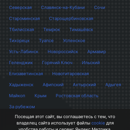
Северская
Славянск-на-Кубани
Сочи
Староминская
Старощербиновская
Тбилисская
Темрюк
Тимашёвск
Тихорецк
Туапсе
Успенское
Усть-Лабинск
Новороссийск
Армавир
Геленджик
Горячий Ключ
Ильский
Елизаветинская
Новотитаровская
Хадыженск
Афипский
Ахтырский
Адыгея
Майкоп
Крым
Ростовская область
За рубежом
Посещая этот сайт, вы соглашаетесь с тем, что
владелец сайта использует файлы
cookie
для
удобства работы и сервис Яндекс.Метрика.