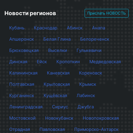
Новости регионов
Прислать НОВОСТЬ
Кубань
Краснодар
Абинск
Анапа
Апшеронск
Белая Глина
Белореченск
Брюховецкая
Выселки
Гулькевичи
Динская
Ейск
Кропоткин
Медведовская
Калининская
Каневская
Кореновск
Полтавская
Крыловская
Крымск
Курганинск
Кущёвская
Лабинск
Ленинградская
Сириус
Джубга
Мостовской
Новокубанск
Новопокровская
Отрадная
Павловская
Приморско-Ахтарск