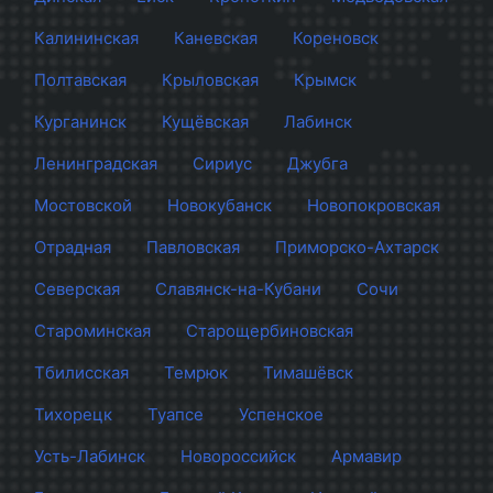
Калининская
Каневская
Кореновск
Полтавская
Крыловская
Крымск
Курганинск
Кущёвская
Лабинск
Ленинградская
Сириус
Джубга
Мостовской
Новокубанск
Новопокровская
Отрадная
Павловская
Приморско-Ахтарск
Северская
Славянск-на-Кубани
Сочи
Староминская
Старощербиновская
Тбилисская
Темрюк
Тимашёвск
Тихорецк
Туапсе
Успенское
Усть-Лабинск
Новороссийск
Армавир