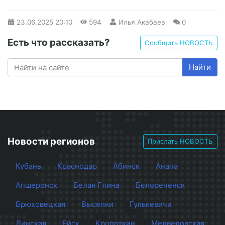
23.06.2025
20:10
594
Илья Акабаев
0
Есть что рассказать?
Сообщить НОВОСТЬ
Найти
Новости регионов
Прислать НОВОСТЬ
Кубань
Краснодар
Абинск
Анапа
Апшеронск
Белая Глина
Белореченск
Брюховецкая
Выселки
Гулькевичи
Динская
Ейск
Кропоткин
Медведовская