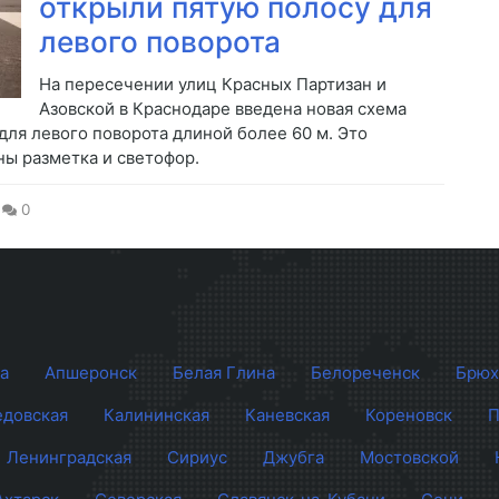
открыли пятую полосу для
левого поворота
На пересечении улиц Красных Партизан и
Азовской в Краснодаре введена новая схема
ля левого поворота длиной более 60 м. Это
ны разметка и светофор.
0
а
Апшеронск
Белая Глина
Белореченск
Брюх
довская
Калининская
Каневская
Кореновск
П
Ленинградская
Сириус
Джубга
Мостовской