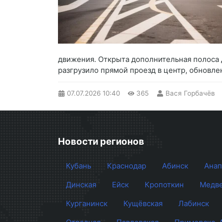
движения. Открыта дополнительная полоса д
разгрузило прямой проезд в центр, обновле
07.07.2026
10:40
365
Вася Горбачёв
Новости регионов
Кубань
Краснодар
Абинск
Анап
Динская
Ейск
Кропоткин
Медве
Курганинск
Кущёвская
Лабинск