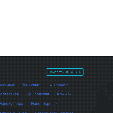
Прислать НОВОСТЬ
овецкая
Выселки
Гулькевичи
олтавская
Крыловская
Крымск
Новокубанск
Новопокровская