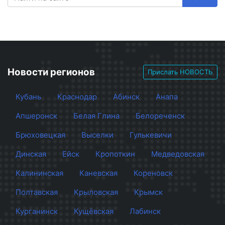
Новости регионов
Прислать НОВОСТЬ
Кубань
Краснодар
Абинск
Анапа
Апшеронск
Белая Глина
Белореченск
Брюховецкая
Выселки
Гулькевичи
Динская
Ейск
Кропоткин
Медведовская
Калининская
Каневская
Кореновск
Полтавская
Крыловская
Крымск
Курганинск
Кущёвская
Лабинск