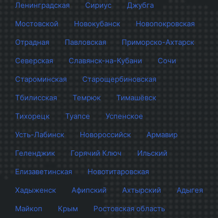
Ленинградская
Сириус
Джубга
Мостовской
Новокубанск
Новопокровская
Отрадная
Павловская
Приморско-Ахтарск
Северская
Славянск-на-Кубани
Сочи
Староминская
Старощербиновская
Тбилисская
Темрюк
Тимашёвск
Тихорецк
Туапсе
Успенское
Усть-Лабинск
Новороссийск
Армавир
Геленджик
Горячий Ключ
Ильский
Елизаветинская
Новотитаровская
Хадыженск
Афипский
Ахтырский
Адыгея
Майкоп
Крым
Ростовская область