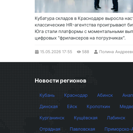
Кубатура складов в Краснодаре выросла наст
классические HR-агентства проигрывают би
Юга стали платформы с моментальными вып
цифровых "фрилансеров на погрузчиках".
15.05.2026
17:55
588
Полина Андреев
Новости регионов
Кубань
Краснодар
Абинск
Анап
Динская
Ейск
Кропоткин
Медве
Курганинск
Кущёвская
Лабинск
Отрадная
Павловская
Приморско-