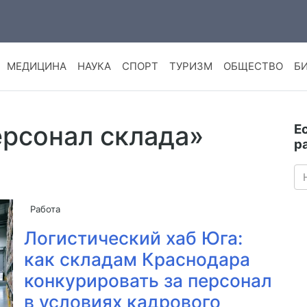
МЕДИЦИНА
НАУКА
СПОРТ
ТУРИЗМ
ОБЩЕСТВО
Б
ерсонал склада»
Е
р
Работа
Логистический хаб Юга:
как складам Краснодара
конкурировать за персонал
в условиях кадрового