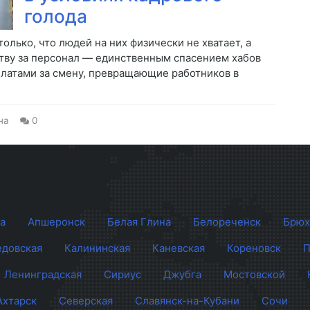
голода
олько, что людей на них физически не хватает, а
тву за персонал — единственным спасением хабов
латами за смену, превращающие работников в
на
0
а
Апшеронск
Белая Глина
Белореченск
Брюх
довская
Калининская
Каневская
Кореновск
П
Ленинградская
Сириус
Джубга
Мостовской
Ахтарск
Северская
Славянск-на-Кубани
Сочи