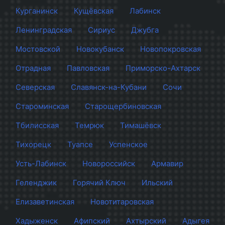
Курганинск
Кущёвская
Лабинск
Ленинградская
Сириус
Джубга
Мостовской
Новокубанск
Новопокровская
Отрадная
Павловская
Приморско-Ахтарск
Северская
Славянск-на-Кубани
Сочи
Староминская
Старощербиновская
Тбилисская
Темрюк
Тимашёвск
Тихорецк
Туапсе
Успенское
Усть-Лабинск
Новороссийск
Армавир
Геленджик
Горячий Ключ
Ильский
Елизаветинская
Новотитаровская
Хадыженск
Афипский
Ахтырский
Адыгея