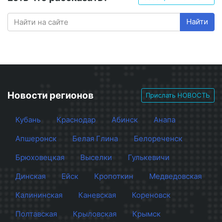
Найти
Новости регионов
Прислать НОВОСТЬ
Кубань
Краснодар
Абинск
Анапа
Апшеронск
Белая Глина
Белореченск
Брюховецкая
Выселки
Гулькевичи
Динская
Ейск
Кропоткин
Медведовская
Калининская
Каневская
Кореновск
Полтавская
Крыловская
Крымск