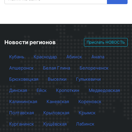
Новости регионов
Прислать НОВОСТЬ
Кубань
Краснодар
Абинск
Анапа
Апшеронск
Белая Глина
Белореченск
Брюховецкая
Выселки
Гулькевичи
Динская
Ейск
Кропоткин
Медведовская
Калининская
Каневская
Кореновск
Полтавская
Крыловская
Крымск
Курганинск
Кущёвская
Лабинск