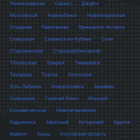
Ленинградская
Сириус
Джубга
Мостовской
Новокубанск
Новопокровская
Отрадная
Павловская
Приморско-Ахтарск
Северская
Славянск-на-Кубани
Сочи
Староминская
Старощербиновская
Тбилисская
Темрюк
Тимашёвск
Тихорецк
Туапсе
Успенское
Усть-Лабинск
Новороссийск
Армавир
Геленджик
Горячий Ключ
Ильский
Елизаветинская
Новотитаровская
Хадыженск
Афипский
Ахтырский
Адыгея
Майкоп
Крым
Ростовская область