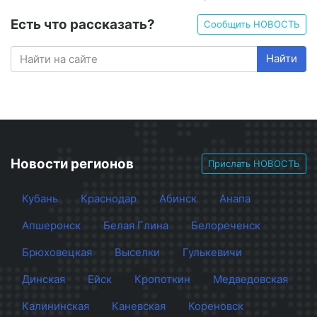
Есть что рассказать?
Сообщить НОВОСТЬ
Найти
Новости регионов
Прислать НОВОСТЬ
Кубань
Краснодар
Абинск
Анапа
Апшеронск
Белая Глина
Белореченск
Брюховецкая
Выселки
Гулькевичи
Динская
Ейск
Кропоткин
Медведовская
Калининская
Каневская
Кореновск