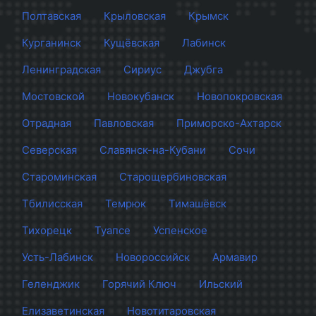
Полтавская
Крыловская
Крымск
Курганинск
Кущёвская
Лабинск
Ленинградская
Сириус
Джубга
Мостовской
Новокубанск
Новопокровская
Отрадная
Павловская
Приморско-Ахтарск
Северская
Славянск-на-Кубани
Сочи
Староминская
Старощербиновская
Тбилисская
Темрюк
Тимашёвск
Тихорецк
Туапсе
Успенское
Усть-Лабинск
Новороссийск
Армавир
Геленджик
Горячий Ключ
Ильский
Елизаветинская
Новотитаровская