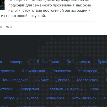
подходят для семейного проживания: высокие
налоги, отсутствие постоянной регистрации и
их невыгодной покупкой.
а
0
а
Апшеронск
Белая Глина
Белореченск
Брюх
довская
Калининская
Каневская
Кореновск
П
Ленинградская
Сириус
Джубга
Мостовской
Ахтарск
Северская
Славянск-на-Кубани
Сочи
Тихорецк
Туапсе
Успенское
Усть-Лабинск
Н