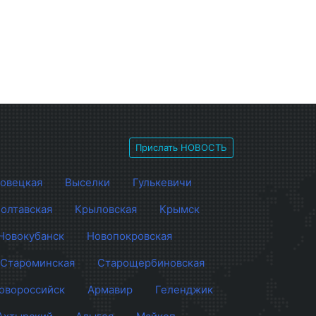
Прислать НОВОСТЬ
овецкая
Выселки
Гулькевичи
олтавская
Крыловская
Крымск
Новокубанск
Новопокровская
Староминская
Старощербиновская
овороссийск
Армавир
Геленджик