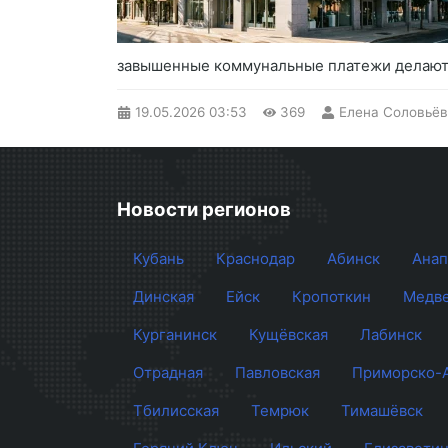
завышенные коммунальные платежи делают 
19.05.2026
03:53
369
Елена Соловьёв
Новости регионов
Кубань
Краснодар
Абинск
Анап
Динская
Ейск
Кропоткин
Медве
Курганинск
Кущёвская
Лабинск
Отрадная
Павловская
Приморско-
Тбилисская
Темрюк
Тимашёвск