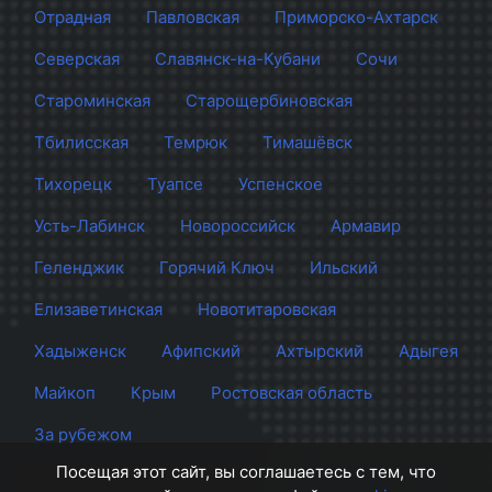
Отрадная
Павловская
Приморско-Ахтарск
Северская
Славянск-на-Кубани
Сочи
Староминская
Старощербиновская
Тбилисская
Темрюк
Тимашёвск
Тихорецк
Туапсе
Успенское
Усть-Лабинск
Новороссийск
Армавир
Геленджик
Горячий Ключ
Ильский
Елизаветинская
Новотитаровская
Хадыженск
Афипский
Ахтырский
Адыгея
Майкоп
Крым
Ростовская область
За рубежом
Посещая этот сайт, вы соглашаетесь с тем, что