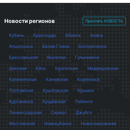
Новости регионов
Прислать НОВОСТЬ
Кубань
Краснодар
Абинск
Анапа
Апшеронск
Белая Глина
Белореченск
Брюховецкая
Выселки
Гулькевичи
Динская
Ейск
Кропоткин
Медведовская
Калининская
Каневская
Кореновск
Полтавская
Крыловская
Крымск
Курганинск
Кущёвская
Лабинск
Ленинградская
Сириус
Джубга
Мостовской
Новокубанск
Новопокровская