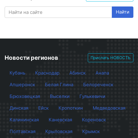
Найти
Новости регионов
Прислать НОВОСТЬ
Кубань
Краснодар
Абинск
Анапа
Апшеронск
Белая Глина
Белореченск
Брюховецкая
Выселки
Гулькевичи
Динская
Ейск
Кропоткин
Медведовская
Калининская
Каневская
Кореновск
Полтавская
Крыловская
Крымск