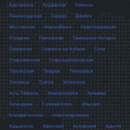
Курганинск
Кущёвская
Лабинск
Ленинградская
Сириус
Джубга
Мостовской
Новокубанск
Новопокровская
Отрадная
Павловская
Приморско-Ахтарск
Северская
Славянск-на-Кубани
Сочи
Староминская
Старощербиновская
Тбилисская
Темрюк
Тимашёвск
Тихорецк
Туапсе
Успенское
Усть-Лабинск
Новороссийск
Армавир
Геленджик
Горячий Ключ
Ильский
Елизаветинская
Новотитаровская
Хадыженск
Афипский
Ахтырский
Адыгея