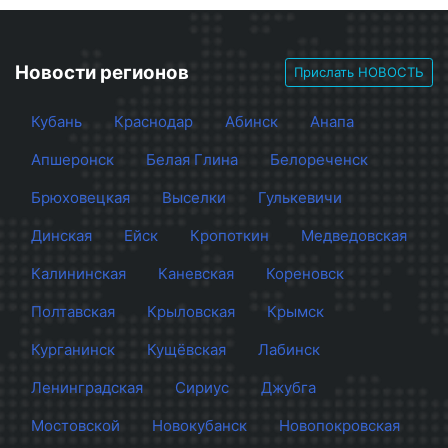
Новости регионов
Прислать НОВОСТЬ
Кубань
Краснодар
Абинск
Анапа
Апшеронск
Белая Глина
Белореченск
Брюховецкая
Выселки
Гулькевичи
Динская
Ейск
Кропоткин
Медведовская
Калининская
Каневская
Кореновск
Полтавская
Крыловская
Крымск
Курганинск
Кущёвская
Лабинск
Ленинградская
Сириус
Джубга
Мостовской
Новокубанск
Новопокровская