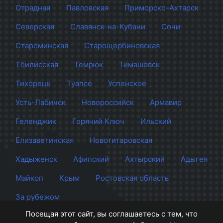
Отрадная
Павловская
Приморско-Ахтарск
Северская
Славянск-на-Кубани
Сочи
Староминская
Старощербиновская
Тбилисская
Темрюк
Тимашёвск
Тихорецк
Туапсе
Успенское
Усть-Лабинск
Новороссийск
Армавир
Геленджик
Горячий Ключ
Ильский
Елизаветинская
Новотитаровская
Хадыженск
Афипский
Ахтырский
Адыгея
Майкоп
Крым
Ростовская область
За рубежом
Посещая этот сайт, вы соглашаетесь с тем, что