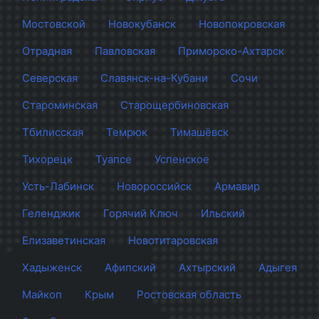
Мостовской
Новокубанск
Новопокровская
Отрадная
Павловская
Приморско-Ахтарск
Северская
Славянск-на-Кубани
Сочи
Староминская
Старощербиновская
Тбилисская
Темрюк
Тимашёвск
Тихорецк
Туапсе
Успенское
Усть-Лабинск
Новороссийск
Армавир
Геленджик
Горячий Ключ
Ильский
Елизаветинская
Новотитаровская
Хадыженск
Афипский
Ахтырский
Адыгея
Майкоп
Крым
Ростовская область