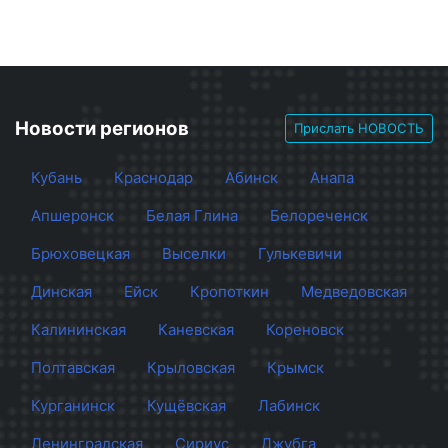
Новости регионов
Прислать НОВОСТЬ
Кубань
Краснодар
Абинск
Анапа
Апшеронск
Белая Глина
Белореченск
Брюховецкая
Выселки
Гулькевичи
Динская
Ейск
Кропоткин
Медведовская
Калининская
Каневская
Кореновск
Полтавская
Крыловская
Крымск
Курганинск
Кущёвская
Лабинск
Ленинградская
Сириус
Джубга