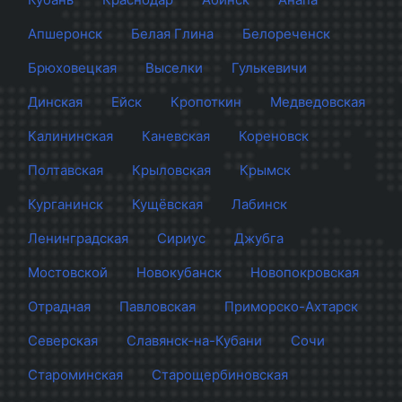
Апшеронск
Белая Глина
Белореченск
Брюховецкая
Выселки
Гулькевичи
Динская
Ейск
Кропоткин
Медведовская
Калининская
Каневская
Кореновск
Полтавская
Крыловская
Крымск
Курганинск
Кущёвская
Лабинск
Ленинградская
Сириус
Джубга
Мостовской
Новокубанск
Новопокровская
Отрадная
Павловская
Приморско-Ахтарск
Северская
Славянск-на-Кубани
Сочи
Староминская
Старощербиновская