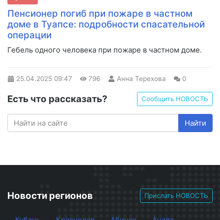
Пенсионер погиб при пожаре в частном
доме в Туапсе: подробности спасательной
операции
Гебель одного человека при пожаре в частном доме.
25.04.2025
09:47
796
Анна Терехова
0
Есть что рассказать?
Сообщить НОВОСТЬ
Найти
Новости регионов
Прислать НОВОСТЬ
Кубань
Краснодар
Абинск
Анапа