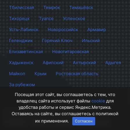
Тбилисская
Темрюк
Тимашёвск
Тихорецк
Туапсе
Успенское
Усть-Лабинск
Новороссийск
Армавир
Геленджик
Горячий Ключ
Ильский
Елизаветинская
Новотитаровская
Хадыженск
Афипский
Ахтырский
Адыгея
Майкоп
Крым
Ростовская область
За рубежом
Посещая этот сайт, вы соглашаетесь с тем, что
владелец сайта использует файлы
cookie
для
удобства работы и сервис Яндекс.Метрика.
Сайт Краснодара
© 2012 - 2026 СМИ Кубани
Оставаясь на сайте, вы соглашаетесь с политикой
их применения.
Согласен
О проекте
Правила
Контакты
Напишите нам