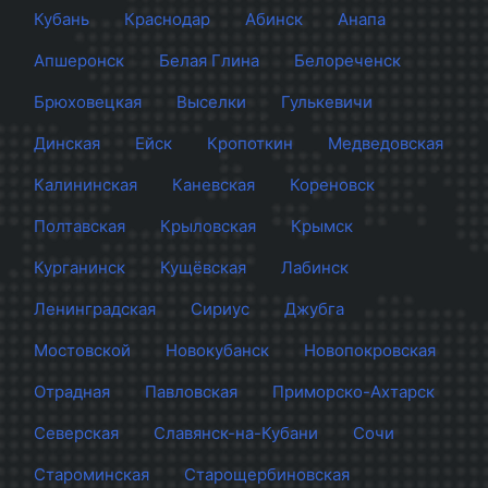
Кубань
Краснодар
Абинск
Анапа
Апшеронск
Белая Глина
Белореченск
Брюховецкая
Выселки
Гулькевичи
Динская
Ейск
Кропоткин
Медведовская
Калининская
Каневская
Кореновск
Полтавская
Крыловская
Крымск
Курганинск
Кущёвская
Лабинск
Ленинградская
Сириус
Джубга
Мостовской
Новокубанск
Новопокровская
Отрадная
Павловская
Приморско-Ахтарск
Северская
Славянск-на-Кубани
Сочи
Староминская
Старощербиновская