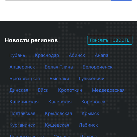
Новости регионов
Прислать НОВОСТЬ
Кубань
Краснодар
Абинск
Анапа
Апшеронск
Белая Глина
Белореченск
Брюховецкая
Выселки
Гулькевичи
Динская
Ейск
Кропоткин
Медведовская
Калининская
Каневская
Кореновск
Полтавская
Крыловская
Крымск
Курганинск
Кущёвская
Лабинск
Ленинградская
Сириус
Джубга