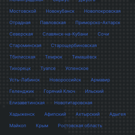
Мостовской
Новокубанск
Новопокровская
Отрадная
Павловская
Приморско-Ахтарск
Северская
Славянск-на-Кубани
Сочи
Староминская
Старощербиновская
Тбилисская
Темрюк
Тимашёвск
Тихорецк
Туапсе
Успенское
Усть-Лабинск
Новороссийск
Армавир
Геленджик
Горячий Ключ
Ильский
Елизаветинская
Новотитаровская
Хадыженск
Афипский
Ахтырский
Адыгея
Майкоп
Крым
Ростовская область