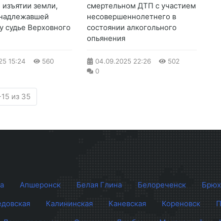
б изъятии земли,
смертельном ДТП с участием
инадлежавшей
несовершеннолетнего в
у судье Верховного
состоянии алкогольного
опьянения
25
15:24
560
04.09.2025
22:26
502
0
15 из 35
а
Апшеронск
Белая Глина
Белореченск
Брюх
довская
Калининская
Каневская
Кореновск
П