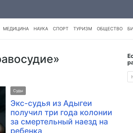
МЕДИЦИНА
НАУКА
СПОРТ
ТУРИЗМ
ОБЩЕСТВО
Б
равосудие»
Е
р
Суды
Экс-судья из Адыгеи
получил три года колонии
за смертельный наезд на
ребенка