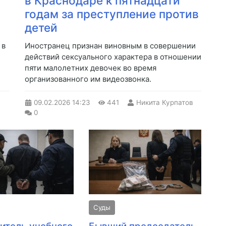
в Краснодаре к пятнадцати
годам за преступление против
детей
 в
Иностранец признан виновным в совершении
действий сексуального характера в отношении
пяти малолетних девочек во время
организованного им видеозвонка.
09.02.2026
14:23
441
Никита Курпатов
0
Суды