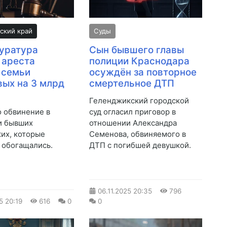
ский край
Суды
уратура
Сын бывшего главы
 ареста
полиции Краснодара
 семьи
осуждён за повторное
ых на 3 млрд
смертельное ДТП
Геленджикский городской
 обвинение в
суд огласил приговор в
и бывших
отношении Александра
их, которые
Семенова, обвиняемого в
 обогащались.
ДТП с погибшей девушкой.
06.11.2025
20:35
796
5
20:19
616
0
0