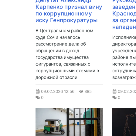
Депутат Александр
Руковод
Карпенко признал вину
заведен
по коррупционному
Краснод
иску Генпрокуратуры
за орга
нападен
В Центральном районном
суде Сочи началось
Исполняю
рассмотрение дела об
директора
обращении в доход
учреждени
государства имущества
районе пы
фигурантов, связанных с
исполните
коррупционными схемами в
сотрудник
дорожной отрасли.
вознаграж
09.02.2026
12:56
885
09.02.20
0
0