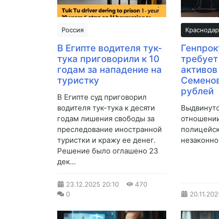
Россия
Краснодар
В Египте водителя тук-
Генпрок
тука приговорили к 10
требует
годам за нападение на
активов
туристку
Семенов
рублей
В Египте суд приговорил
водителя тук-тука к десяти
Выдвинуто
годам лишения свободы за
отношени
преследование иностранной
полицейск
туристки и кражу ее денег.
незаконно
Решение было оглашено 23
дек...
23.12.2025
20:10
470
0
20.11.202