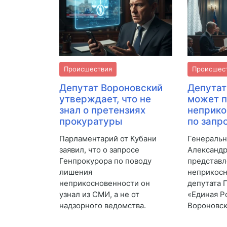
Происшествия
Происшес
Депутат Вороновский
Депутат
утверждает, что не
может п
знал о претензиях
неприко
прокуратуры
по запр
Парламентарий от Кубани
Генеральн
заявил, что о запросе
Александр
Генпрокурора по поводу
представл
лишения
неприкос
неприкосновенности он
депутата 
узнал из СМИ, а не от
«Единая Р
надзорного ведомства.
Вороновск