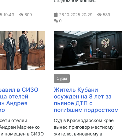
бездомной кошки...
25
19:43
609
26.10.2025
20:29
589
0
Суды
равил в СИЗО
Житель Кубани
ца отелей
осужден на 8 лет за
н» Андрея
пьяное ДТП с
ко
погибшим подростком
сети отелей
Суд в Краснодарском крае
 Андрей Марченко
вынес приговор местному
 и помещен в СИЗО
жителю, виновному в