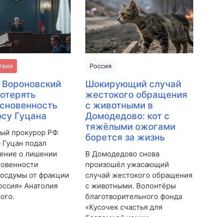
твия
Россия
 Вороновский
Шокирующий случай
отерять
жестокого обращения
сновенность
с животными в
осу Гуцана
Домодедово: кот с
тяжёлыми ожогами
ый прокурор РФ
борется за жизнь
 Гуцан подал
ение о лишении
В Домодедово снова
новенности
произошёл ужасающий
Госдумы от фракции
случай жестокого обращения
оссия» Анатолия
с животными. Волонтёры
ого.
благотворительного фонда
«Кусочек счастья для