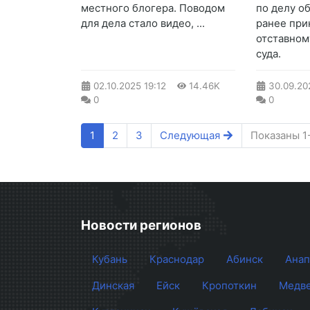
местного блогера. Поводом
по делу о
для дела стало видео, ...
ранее пр
отставном
суда.
02.10.2025
19:12
14.46K
30.09.20
0
0
1
2
3
Следующая
Показаны 1-
Новости регионов
Кубань
Краснодар
Абинск
Анап
Динская
Ейск
Кропоткин
Медве