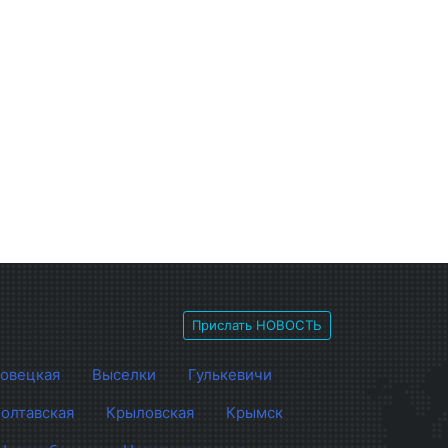
Прислать НОВОСТЬ
овецкая
Выселки
Гулькевичи
олтавская
Крыловская
Крымск