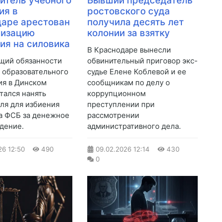
итель учебного
Бывший председатель
ия в
ростовского суда
аре арестован
получила десять лет
низацию
колонии за взятку
ия на силовика
В Краснодаре вынесли
щий обязанности
обвинительный приговор экс-
 образовательного
судье Елене Коблевой и ее
я в Динском
сообщникам по делу о
тался нанять
коррупционном
ля для избиения
преступлении при
а ФСБ за денежное
рассмотрении
дение.
административного дела.
26
12:50
490
09.02.2026
12:14
430
0