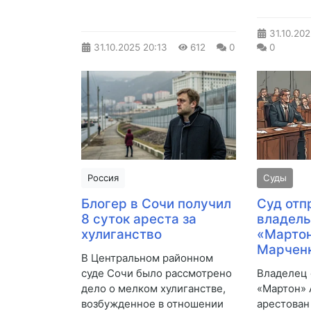
31.10.20
31.10.2025
20:13
612
0
0
Россия
Суды
Блогер в Сочи получил
Суд отп
8 суток ареста за
владель
хулиганство
«Марто
Марчен
В Центральном районном
суде Сочи было рассмотрено
Владелец 
дело о мелком хулиганстве,
«Мартон»
возбужденное в отношении
арестован