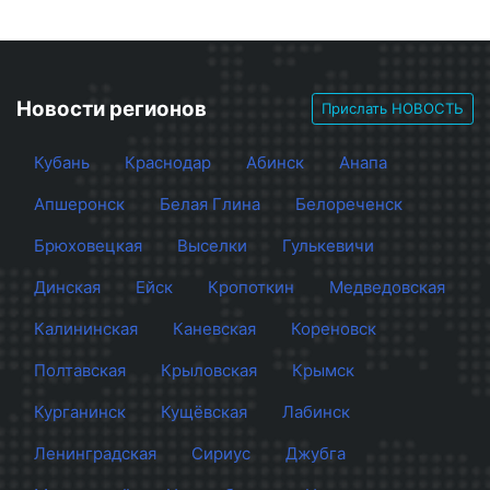
Новости регионов
Прислать НОВОСТЬ
Кубань
Краснодар
Абинск
Анапа
Апшеронск
Белая Глина
Белореченск
Брюховецкая
Выселки
Гулькевичи
Динская
Ейск
Кропоткин
Медведовская
Калининская
Каневская
Кореновск
Полтавская
Крыловская
Крымск
Курганинск
Кущёвская
Лабинск
Ленинградская
Сириус
Джубга