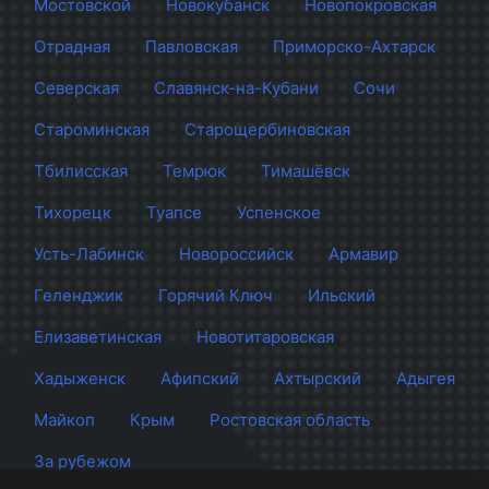
Мостовской
Новокубанск
Новопокровская
Отрадная
Павловская
Приморско-Ахтарск
Северская
Славянск-на-Кубани
Сочи
Староминская
Старощербиновская
Тбилисская
Темрюк
Тимашёвск
Тихорецк
Туапсе
Успенское
Усть-Лабинск
Новороссийск
Армавир
Геленджик
Горячий Ключ
Ильский
Елизаветинская
Новотитаровская
Хадыженск
Афипский
Ахтырский
Адыгея
Майкоп
Крым
Ростовская область
За рубежом